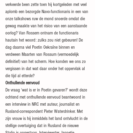
verkeerde been zette toen hij kortgeleden met veel 
aplomb een bezorgde Navo-functionaris in een van 
onze talkshows ruw de mond snoerde omdat die 
gewag maakte van het risico van een aanstaande 
oorlog? Van Rossem ontnam de functionaris 
hautain het woord: zulks zou niet gebeuren! De 
dag daarna viel Poetin Oekraïne binnen en 
verdween Maarten van Rossum (vermoedelijk 
definitief) van het scherm. Hoe konden we ons zo 
vergissen in dat wat daar onder het oppervlak al 
die tijd al etterde?
Onthullende eenvoud
De vraag ‘wat is er in Poetin gevaren?’ wordt deze 
ochtend met onthullende eenvoud beantwoord in 
een interview in NRC met auteur, journalist en 
Rusland-correspondent Pieter Waterdrinker. Met 
zijn vrouw is hij inmiddels het land ontvlucht in de 
stellige overtuiging dat in Rusland de nieuwe 
Stalin is opgestaan. Interviewster Jannetje 