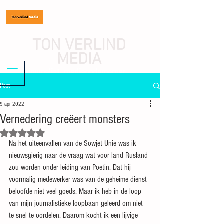
TON VERLIND
MEDIA
journalist, mediaondernemer
Post
9 apr 2022
Vernedering creëert monsters
Beoordeeld met NaN uit 5 sterren.
Na het uiteenvallen van de Sowjet Unie was ik 
nieuwsgierig naar de vraag wat voor land Rusland 
zou worden onder leiding van Poetin. Dat hij 
voormalig medewerker was van de geheime dienst 
beloofde niet veel goeds. Maar ik heb in de loop 
van mijn journalistieke loopbaan geleerd om niet 
te snel te oordelen. Daarom kocht ik een lijvige 