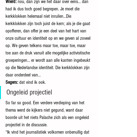
Wierd:
 nou, dan zijn we het daar over eens… dan 
had ik dus toch goed begrepen. Je moet die 
kerkklokken helemaal niet inruilen…Die 
kerkklokken zijn toch juist de kern; als je die gaat 
opofferen, dan offer je een deel van het hart van 
onze cultuur en identiteit op en we geven al zoveel 
op. We geven telkens maar toe, maar toe, maar 
toe aan de druk vanuit alle mogelijke activistische 
groeperingen… er wordt aan alle kanten ingebeukt 
op die Nederlandse identiteit. Die kerkklokken zijn 
daar onderdeel van…
Segers:
 dat vind ik ook.
Ongeleid projectiel
So far so good. Een verdere verdieping van het 
thema werd de kijkers niet gegund, want daar 
boorde uit het niets Palache zich als een ongeleid 
projectiel in de discussie.
“Ik vind het journalistiek volkomen onbenullig dat 