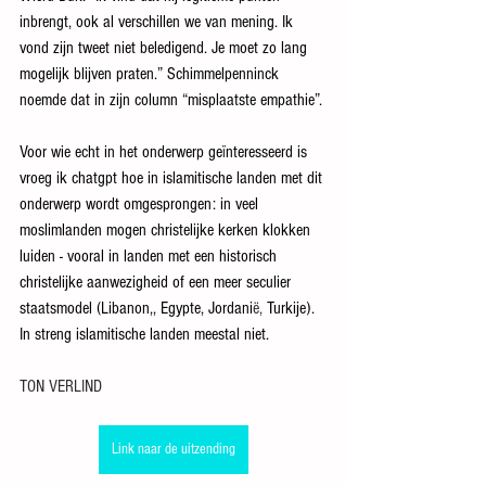
inbrengt, ook al verschillen we van mening. Ik 
vond zijn tweet niet beledigend. Je moet zo lang 
mogelijk blijven praten.” Schimmelpenninck 
noemde dat in zijn column “misplaatste empathie”.
Voor wie echt in het onderwerp ge
ï
nteresseerd is 
vroeg ik chatgpt hoe in islamitische landen met dit 
onderwerp wordt omgesprongen: in veel 
moslimlanden mogen christelijke kerken klokken 
luiden - vooral in landen met een historisch 
christelijke aanwezigheid of een meer seculier  
staatsmodel (Libanon,, Egypte, Jordani
ë,
 Turkije). 
In streng islamitische landen meestal niet. 
TON VERLIND
Link naar de uitzending