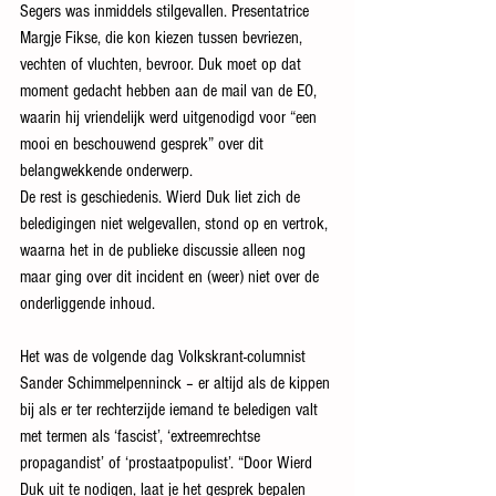
Segers was inmiddels stilgevallen. Presentatrice 
Margje Fikse, die kon kiezen tussen bevriezen, 
vechten of vluchten, bevroor. Duk moet op dat 
moment gedacht hebben aan de mail van de EO, 
waarin hij vriendelijk werd uitgenodigd voor “een 
mooi en beschouwend gesprek” over dit 
belangwekkende onderwerp.
De rest is geschiedenis. Wierd Duk liet zich de 
beledigingen niet welgevallen, stond op en vertrok, 
waarna het in de publieke discussie alleen nog 
maar ging over dit incident en (weer) niet over de 
onderliggende inhoud.
Het was de volgende dag Volkskrant-columnist 
Sander Schimmelpenninck – er altijd als de kippen 
bij als er ter rechterzijde iemand te beledigen valt 
met termen als ‘fascist’, ‘extreemrechtse 
propagandist’ of ‘prostaatpopulist’. “Door Wierd 
Duk uit te nodigen, laat je het gesprek bepalen 