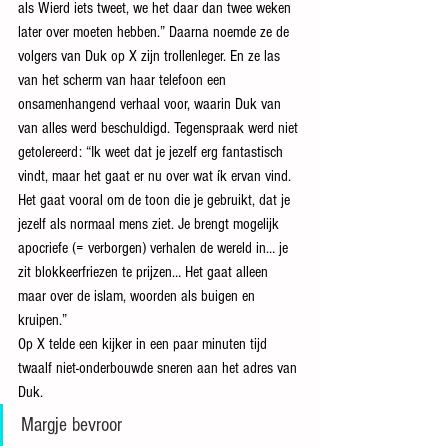
als Wierd iets tweet, we het daar dan twee weken 
later over moeten hebben.” Daarna noemde ze de 
volgers van Duk op X zijn trollenleger. En ze las 
van het scherm van haar telefoon een 
onsamenhangend verhaal voor, waarin Duk van 
van alles werd beschuldigd. Tegenspraak werd niet 
getolereerd: “Ik weet dat je jezelf erg fantastisch 
vindt, maar het gaat er nu over wat ík ervan vind. 
Het gaat vooral om de toon die je gebruikt, dat je 
jezelf als normaal mens ziet. Je brengt mogelijk 
apocriefe (= verborgen) verhalen de wereld in… je 
zit blokkeerfriezen te prijzen… Het gaat alleen 
maar over de islam, woorden als buigen en 
kruipen.”
Op X telde een kijker in een paar minuten tijd 
twaalf niet-onderbouwde sneren aan het adres van 
Duk. 
Margje bevroor