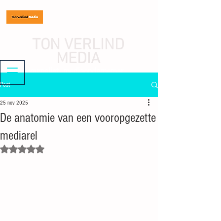
TON VERLIND
MEDIA
journalist, mediaondernemer
Post
25 nov 2025
De anatomie van een vooropgezette
mediarel
Beoordeeld met NaN uit 5 sterren.