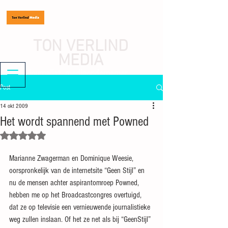
TON VERLIND
MEDIA
journalist, mediaondernemer
Post
14 okt 2009
Het wordt spannend met Powned
Beoordeeld met NaN uit 5 sterren.
Marianne Zwagerman en Dominique Weesie, 
oorspronkelijk van de internetsite “Geen Stijl” en 
nu de mensen achter aspirantomroep Powned, 
hebben me op het Broadcastcongres overtuigd, 
dat ze op televisie een vernieuwende journalistieke 
weg zullen inslaan. Of het ze net als bij “GeenStijl” 