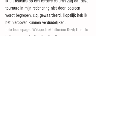
ik uit reacties op een eerdere column zag dat deze 
tournure in mijn redenering niet door iedereen 
wordt begrepen, c.q. gewaardeerd. Hopelijk heb ik 
het hierboven kunnen verduidelijken.
foto homepage: Wikipedia/Catherine Keyl/This file 
is licensed under the 
Creative Commons
Attribution-Share Alike 4.0 International
 license.
Alles weergeven
Recente blogposts