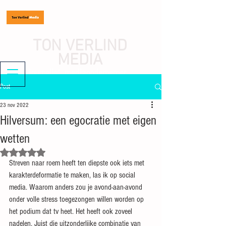
TON VERLIND
MEDIA
journalist, mediaondernemer
Post
23 nov 2022
Hilversum: een egocratie met eigen
wetten
Beoordeeld met NaN uit 5 sterren.
Streven naar roem heeft ten diepste ook iets met 
karakterdeformatie te maken, las ik op social 
media. Waarom anders zou je avond-aan-avond 
onder volle stress toegezongen willen worden op 
het podium dat tv heet. Het heeft ook zoveel 
nadelen. Juist die uitzonderlijke combinatie van 