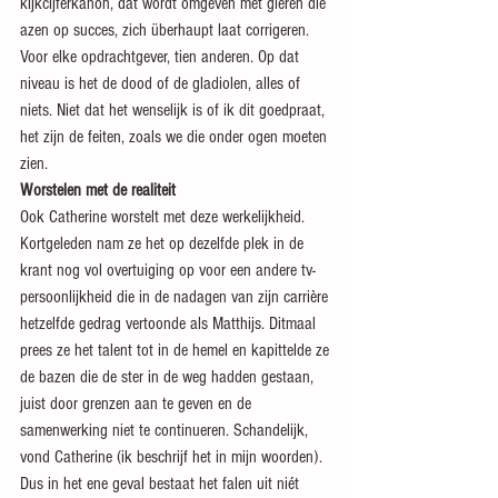
kijkcijferkanon, dat wordt omgeven met gieren die 
azen op succes, zich überhaupt laat corrigeren. 
Voor elke opdrachtgever, tien anderen. Op dat 
niveau is het de dood of de gladiolen, alles of 
niets. Niet dat het wenselijk is of ik dit goedpraat, 
het zijn de feiten, zoals we die onder ogen moeten 
zien.
Worstelen met de realiteit
Ook Catherine worstelt met deze werkelijkheid. 
Kortgeleden nam ze het op dezelfde plek in de 
krant nog vol overtuiging op voor een andere tv-
persoonlijkheid die in de nadagen van zijn carrière 
hetzelfde gedrag vertoonde als Matthijs. Ditmaal 
prees ze het talent tot in de hemel en kapittelde ze 
de bazen die de ster in de weg hadden gestaan, 
juist door grenzen aan te geven en de 
samenwerking niet te continueren. Schandelijk, 
vond Catherine (ik beschrijf het in mijn woorden). 
Dus in het ene geval bestaat het falen uit niét 