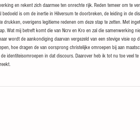
king en rekent zich daarmee ten onrechte rijk. Reden temeer om te vero
 bedoeld is om de inertie in Hilversum te doorbreken, de leiding in de di
f te drukken, overigens legitieme redenen om deze stap te zetten. Met ing
ap. Wat mij betreft komt die van Ncrv en Kro en zal die samenwerking nie
 maar wordt de aankondiging daarvan vergezeld van een stevige visie op d
epen, hoe dragen de van oorsprong christelijke omroepen bij aan maatsc
de identiteisomroepen in dat discours. Daarover heb ik tot nu toe veel te
reekt.