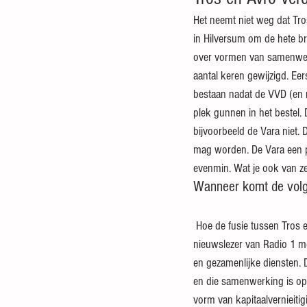
Het neemt niet weg dat Tro
in Hilversum om de hete br
over vormen van samenwerk
aantal keren gewijzigd. Ee
bestaan nadat de VVD (en 
plek gunnen in het bestel. 
bijvoorbeeld de Vara niet.
mag worden. De Vara een pl
evenmin. Wat je ook van ze
Wanneer komt de vol
 Hoe de fusie tussen Tros en Avro tot een aanzienlijke besparing moet leiden is me ook nog niet duidelijk. De 
nieuwslezer van Radio 1 mel
en gezamenlijke diensten. 
en die samenwerking is opg
vorm van kapitaalvernieiti