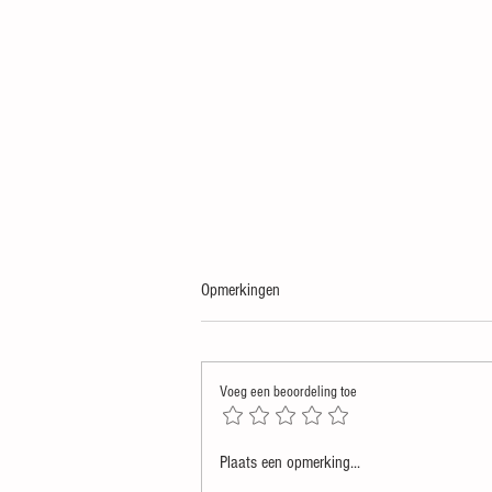
Opmerkingen
Voeg een beoordeling toe
Dat een ongeluk (mogelijk) covid
Plaats een opmerking...
veroorzaakte is niet zomaar een