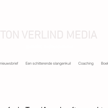
TON VERLIND MEDIA
journalist, mediaondernemer
nieuwsbrief
Een schitterende slangenkuil
Coaching
Boek