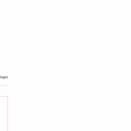
ingen
an Gessel: 'Bestuurders die hun
e niet nakomen moeten bang zijn