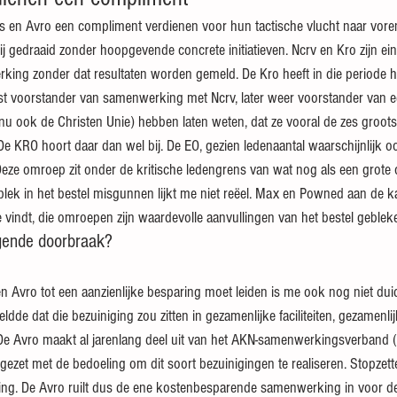
s en Avro een compliment verdienen voor hun tactische vlucht naar voren
ij gedraaid zonder hoopgevende concrete initiatieven. Ncrv en Kro zijn ei
ing zonder dat resultaten worden gemeld. De Kro heeft in die periode h
rst voorstander van samenwerking met Ncrv, later weer voorstander van ee
nu ook de Christen Unie) hebben laten weten, dat ze vooral de zes groot
De KRO hoort daar dan wel bij. De EO, gezien ledenaantal waarschijnlijk o
 Deze omroep zit onder de kritische ledengrens van wat nog als een gro
ek in het bestel misgunnen lijkt me niet reëel. Max en Powned aan de k
 vindt, die omroepen zijn waardevolle aanvullingen van het bestel geblek
gende doorbraak?
dde dat die bezuiniging zou zitten in gezamenlijke faciliteiten, gezamenli
De Avro maakt al jarenlang deel uit van het AKN-samenwerkingsverband (
ezet met de bedoeling om dit soort bezuinigingen te realiseren. Stopzett
ging. De Avro ruilt dus de ene kostenbesparende samenwerking in voor d