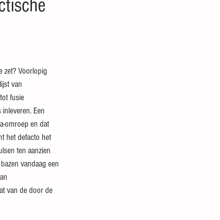
ctische
ijst van 
t fusie 
 inleveren. Een 
 a-omroep en dat 
 het defacto het 
ulsen ten aanzien 
 bazen vandaag een 
van 
aat van de door de 