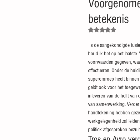
Voorgenomen
betekenis
Beoordeeld met NaN uit 5
 Is de aangekondigde fusie “onder voorbehoud” tussen Tros en Avro een praktische of een tactische zet? Voorlopig 
houd ik het op het laatste. 
voorwaarden gegeven, waa
effectueren. Onder de huid
superomroep heeft binnen d
geldt ook voor het toegew
inleveren van de helft van
van samenwerking. Verder
handtekening hebben gezet 
werkgelegenheid zal leiden.
politiek afgesproken bezui
Tros en Avro ver