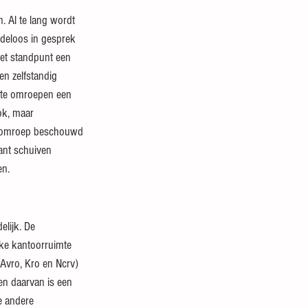
. Al te lang wordt 
ndeloos in gesprek 
et standpunt een 
n zelfstandig 
ste omroepen een 
ok, maar 
te omroep beschouwd 
ant schuiven 
en.
jke kantoorruimte 
Avro, Kro en Ncrv) 
en daarvan is een 
e andere 