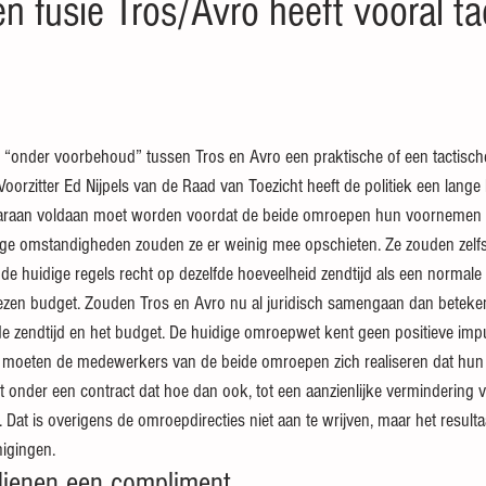
 fusie Tros/Avro heeft vooral ta
 sterren.
Voorzitter Ed Nijpels van de Raad van Toezicht heeft de politiek een lange l
raan voldaan moet worden voordat de beide omroepen hun voornemen to
ige omstandigheden zouden ze er weinig mee opschieten. Ze zouden zelfs
e huidige regels recht op dezelfde hoeveelheid zendtijd als een normale
ezen budget. Zouden Tros en Avro nu al juridisch samengaan dan betekent
 de zendtijd en het budget. De huidige omroepwet kent geen positieve imp
 moeten de medewerkers van de beide omroepen zich realiseren dat hun
onder een contract dat hoe dan ook, tot een aanzienlijke vermindering 
 Dat is overigens de omroepdirecties niet aan te wrijven, maar het result
nigingen.
dienen een compliment