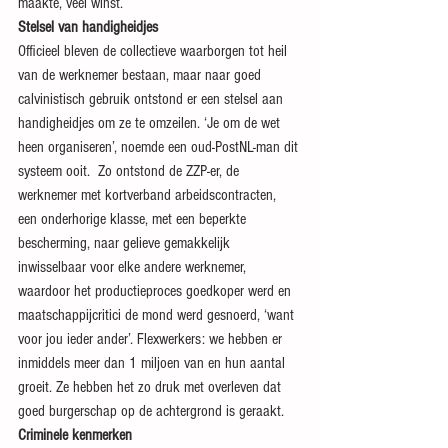
maakte, veel winst.
Stelsel van handigheidjes
Officieel bleven de collectieve waarborgen tot heil 
van de werknemer bestaan, maar naar goed 
calvinistisch gebruik ontstond er een stelsel aan 
handigheidjes om ze te omzeilen. ‘Je om de wet 
heen organiseren’, noemde een oud-PostNL-man dit 
systeem ooit.  Zo ontstond de ZZP-er, de 
werknemer met kortverband arbeidscontracten, 
een onderhorige klasse, met een beperkte 
bescherming, naar gelieve gemakkelijk 
inwisselbaar voor elke andere werknemer, 
waardoor het productieproces goedkoper werd en 
maatschappijcritici de mond werd gesnoerd, ‘want 
voor jou ieder ander’. Flexwerkers: we hebben er 
inmiddels meer dan 1 miljoen van en hun aantal 
groeit. Ze hebben het zo druk met overleven dat 
goed burgerschap op de achtergrond is geraakt.
Criminele kenmerken