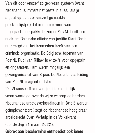
Van dit door onszelf zo geprezen systeem (want 
Nederland is immers het beste in alles,  als je 
afgaat op de door onszelf gemaakte 
prestatielijstjes) dat in ultieme vorm wordt 
toegepast door pakketbezorger PostNL heeft een 
nuchtere Belgische officier van justitie Giani Reale 
nu gezegd dat het kenmerken heeft van een 
criminele organisatie. De Belgische top-man van 
PostNL Rudi van Rillaer is er zelfs voor opgepakt 
en opgesloten. Hem wacht mogelijk een 
gevangenisstraf van 3 jaar. De Nederlandse leiding 
van PostNL reageert ontsteld.
‘De Vlaamse officier van justitie is duidelijk 
verontwaardigd over de wijze waarop de hardere 
Nederlandse arbeidsverhoudingen in België worden 
geïmplementeerd’, zegt de Nederlandse hoogleraar 
arbeidsrecht Evert Verhulp in de Volkskrant 
(donderdag 31 maart 2022).
Gebrek aan bescherming ontmoedigt ook jonge 