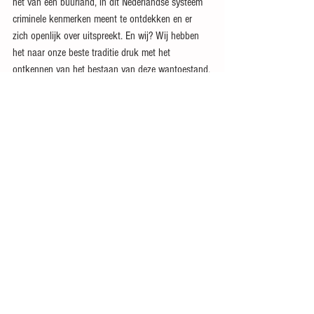
het van een buurland, in dit Nederlandse systeem 
criminele kenmerken meent te ontdekken en er 
zich openlijk over uitspreekt. En wij? Wij hebben 
het naar onze beste traditie druk met het 
ontkennen van het bestaan van deze wantoestand.
TON VERLIND
Alles weergeven
Recente blogposts