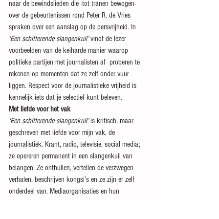
naar de bewindslieden die -tot tranen bewogen- 
over de gebeurtenissen rond Peter R. de Vries 
spraken over een aanslag op de persvrijheid. In 
‘Een schitterende slangenkuil’
 vindt de lezer 
voorbeelden van de keiharde manier waarop 
politieke partijen met journalisten af  proberen te 
rekenen op momenten dat ze zelf onder vuur 
liggen. Respect voor de journalistieke vrijheid is 
kennelijk iets dat je selectief kunt beleven.
Met liefde voor het vak
‘Een schitterende slangenkuil’
 is kritisch, maar 
geschreven met liefde voor mijn vak, de 
journalistiek. Krant, radio, televisie, social media; 
ze opereren permanent in een slangenkuil van 
belangen. Ze onthullen, vertellen de verzwegen 
verhalen, beschrijven kongsi’s en ze zijn er zelf 
onderdeel van. Mediaorganisaties en hun 
journalisten kunnen door onderwerpen te 
agenderen wel of niet het verschil maken. Meestal 