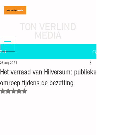
TON VERLIND
MEDIA
journalist, mediaondernemer
Post
26 aug 2024
Het verraad van Hilversum: publieke
omroep tijdens de bezetting
Beoordeeld met NaN uit 5 sterren.