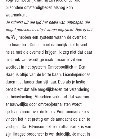
Vogt vermoedelijk dat hij zijn idee onder die 
bijzondere omstandigheden alsnog kon 
waarmaken’.
Je schetst uit die tijd het beeld van omroepen die 
nogal gouvernementeel waren ingesteld. Hoe is het 
nu?
Wij hebben een systeem waarin de overheid 
jou financiert. Dus je moet natuurlijk niet te veel 
heisa met die overheid krijgen. Ik zeg niet dat daar 
misbruik van wordt gemaakt, maar er zit een 
weeffout in het systeem. Omroeppolitiek in Den 
Haag is altijd van de korte baan. Licentieperiodes 
duren niet langer dan vijf jaar. Dus als je lastig 
bent biedt dat alle mogelijkheden tot verandering 
en beïnvloeding. Misschien verklaart dat waarom 
er nauwelijks door omroepjournalisten wordt 
gediscussieerd over de koers. Programmamakers 
vinden het niet prettig om de aandacht op zich te 
vestigen. Dat Hilversum extreem afhankelijk is van 
zijn Haagse broodheer is wel duidelijk. Je moet in 