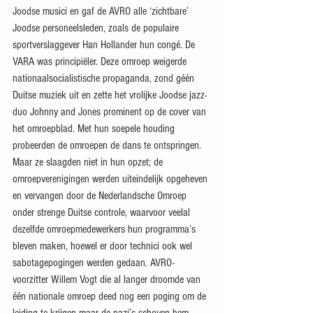
Joodse musici en gaf de AVRO alle ‘zichtbare’ 
Joodse personeelsleden, zoals de populaire 
sportverslaggever Han Hollander hun congé. De 
VARA was principiëler. Deze omroep weigerde 
nationaalsocialistische propaganda, zond géén 
Duitse muziek uit en zette het vrolijke Joodse jazz-
duo Johnny and Jones prominent op de cover van 
het omroepblad. Met hun soepele houding 
probeerden de omroepen de dans te ontspringen. 
Maar ze slaagden niet in hun opzet; de 
omroepverenigingen werden uiteindelijk opgeheven 
en vervangen door de Nederlandsche Omroep 
onder strenge Duitse controle, waarvoor veelal 
dezelfde omroepmedewerkers hun programma’s 
bleven maken, hoewel er door technici ook wel 
sabotagepogingen werden gedaan. AVRO-
voorzitter Willem Vogt die al langer droomde van 
één nationale omroep deed nog een poging om de 