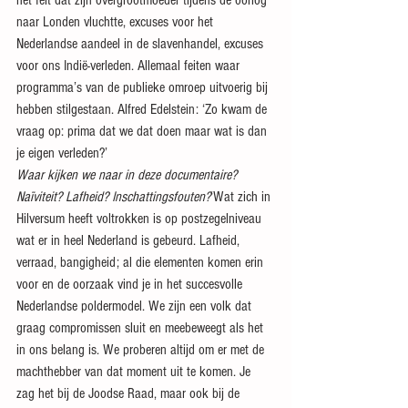
het feit dat zijn overgrootmoeder tijdens de oorlog 
naar Londen vluchtte, excuses voor het 
Nederlandse aandeel in de slavenhandel, excuses 
voor ons Indië-verleden. Allemaal feiten waar 
programma’s van de publieke omroep uitvoerig bij 
hebben stilgestaan. Alfred Edelstein: ‘Zo kwam de 
vraag op: prima dat we dat doen maar wat is dan 
je eigen verleden?’
Waar kijken we naar in deze documentaire? 
Naïviteit? Lafheid? Inschattingsfouten?
‘Wat zich in 
Hilversum heeft voltrokken is op postzegelniveau 
wat er in heel Nederland is gebeurd. Lafheid, 
verraad, bangigheid; al die elementen komen erin 
voor en de oorzaak vind je in het succesvolle 
Nederlandse poldermodel. We zijn een volk dat 
graag compromissen sluit en meebeweegt als het 
in ons belang is. We proberen altijd om er met de 
machthebber van dat moment uit te komen. Je 
zag het bij de Joodse Raad, maar ook bij de 