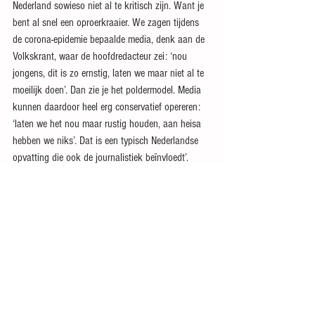
Nederland sowieso niet al te kritisch zijn. Want je 
bent al snel een oproerkraaier. We zagen tijdens 
de corona-epidemie bepaalde media, denk aan de 
Volkskrant, waar de hoofdredacteur zei: ‘nou 
jongens, dit is zo ernstig, laten we maar niet al te 
moeilijk doen’. Dan zie je het poldermodel. Media 
kunnen daardoor heel erg conservatief opereren: 
‘laten we het nou maar rustig houden, aan heisa 
hebben we niks’. Dat is een typisch Nederlandse 
opvatting die ook de journalistiek beïnvloedt’.
Vind je dat er excuses moeten komen voor het 
oorlogsverleden van de omroepen?
‘Dat zou -als je 
kijkt naar die andere zaken waarvoor excuus is 
aangeboden- wel netjes zijn én logisch. Ik zou het 
mooi vinden als er een monument zou komen voor 
de omroepmedewerkers die in die periode 
vermoord zijn’.
TON VERLIND