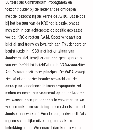
Duitsers als Commandant Propaganda en 
toezichthouder bij de Nederlandse omroepen 
meldde, bezocht hij als eerste de AVRO. Dat leidde 
bij het bestuur van de KRO tot jaloezie, omdat 
men zich in een achtergestelde positie geplaatst 
voelde. KRO-directeur P.A.M. Speet verklaart per 
brief al snel trouw en loyaliteit aan Freudenberg en 
begint reeds in 1939 met het ontslaan van 
Joodse musici, terwijl er dan nog geen sprake is 
van een ‘befehl ist befehl’-situatie. VARA-voorzitter 
Arie Pleysier heeft meer principes. De VARA vraagt 
zich af of de toezichthouder verwacht dat de 
omroep nationaalsocialistische propaganda zal 
maken en neemt een voorschot op het antwoord: 
‘we wensen geen propaganda te verzorgen en we 
wensen ook geen scheiding tussen Joodse en niet-
Joodse medewerkers’. Freudenberg antwoordt: ‘als 
u geen schadelijke uitzendingen maakt met 
betrekking tot de Wehrmacht dan kunt u verder 