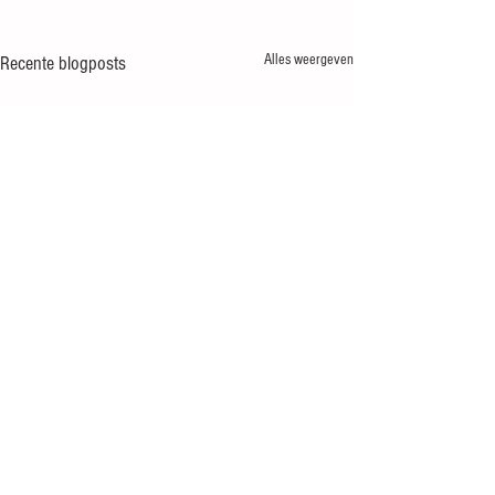
Alles weergeven
Recente blogposts
Opmerkingen
0.0 / 5 (0)
Zomergasten