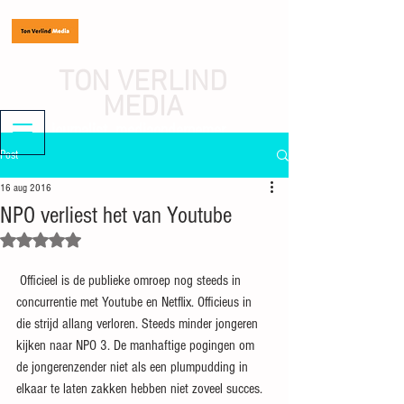
TON VERLIND
MEDIA
journalist, mediaondernemer
Post
16 aug 2016
NPO verliest het van Youtube
Beoordeeld met NaN uit 5 sterren.
 Officieel is de publieke omroep nog steeds in 
concurrentie met Youtube en Netflix. Officieus in 
die strijd allang verloren. Steeds minder jongeren 
kijken naar NPO 3. De manhaftige pogingen om 
de jongerenzender niet als een plumpudding in 
elkaar te laten zakken hebben niet zoveel succes. 