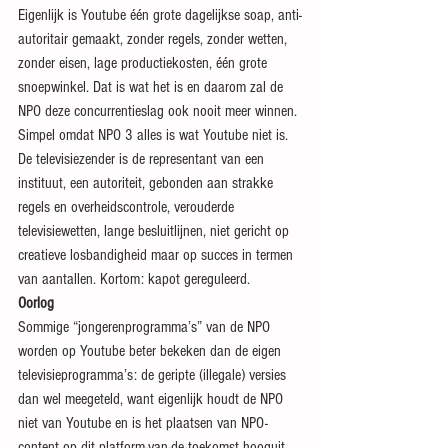
Eigenlijk is Youtube één grote dagelijkse soap, anti-
autoritair gemaakt, zonder regels, zonder wetten, 
zonder eisen, lage productiekosten, één grote 
snoepwinkel. Dat is wat het is en daarom zal de 
NPO deze concurrentieslag ook nooit meer winnen. 
Simpel omdat NPO 3 alles is wat Youtube niet is. 
De televisiezender is de representant van een 
instituut, een autoriteit, gebonden aan strakke 
regels en overheidscontrole, verouderde 
televisiewetten, lange besluitlijnen, niet gericht op 
creatieve losbandigheid maar op succes in termen 
van aantallen. Kortom: kapot gereguleerd.
Oorlog
Sommige “jongerenprogramma’s” van de NPO 
worden op Youtube beter bekeken dan de eigen 
televisieprogramma’s: de geripte (illegale) versies 
dan wel meegeteld, want eigenlijk houdt de NPO 
niet van Youtube en is het plaatsen van NPO-
content op dit platform-van-de-toekomst hooguit 