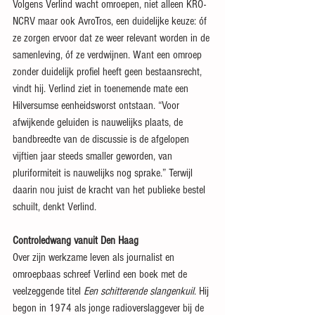
Volgens Verlind wacht omroepen, niet alleen KRO-
NCRV maar ook AvroTros, een duidelijke keuze: óf 
ze zorgen ervoor dat ze weer relevant worden in de 
samenleving, óf ze verdwijnen. Want een omroep 
zonder duidelijk profiel heeft geen bestaansrecht, 
vindt hij. Verlind ziet in toenemende mate een 
Hilversumse eenheidsworst ontstaan. “Voor 
afwijkende geluiden is nauwelijks plaats, de 
bandbreedte van de discussie is de afgelopen 
vijftien jaar steeds smaller geworden, van 
pluriformiteit is nauwelijks nog sprake.” Terwijl 
daarin nou juist de kracht van het publieke bestel 
schuilt, denkt Verlind.
Controledwang vanuit Den Haag
Over zijn werkzame leven als journalist en 
omroepbaas schreef Verlind een boek met de 
veelzeggende titel 
Een schitterende slangenkuil
. Hij 
begon in 1974 als jonge radioverslaggever bij de 