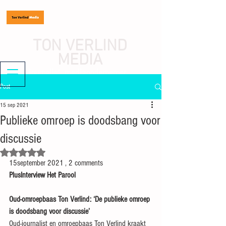
TON VERLIND
MEDIA
journalist, mediaondernemer
Post
15 sep 2021
Publieke omroep is doodsbang voor
discussie
Beoordeeld met NaN uit 5 sterren.
15september 2021 , 2 comments
PlusInterview Het Parool
Oud-omroepbaas Ton Verlind: ‘De publieke omroep 
is doodsbang voor discussie’
Oud-journalist en omroepbaas Ton Verlind kraakt 