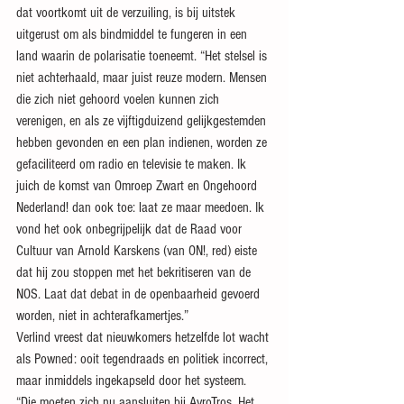
dat voortkomt uit de verzuiling, is bij uitstek 
uitgerust om als bindmiddel te fungeren in een 
land waarin de polarisatie toeneemt. “Het stelsel is 
niet achterhaald, maar juist reuze modern. Mensen 
die zich niet gehoord voelen kunnen zich 
verenigen, en als ze vijftigduizend gelijkgestemden 
hebben gevonden en een plan indienen, worden ze 
gefaciliteerd om radio en televisie te maken. Ik 
juich de komst van Omroep Zwart en Ongehoord 
Nederland! dan ook toe: laat ze maar meedoen. Ik 
vond het ook ­onbegrijpelijk dat de Raad voor 
Cultuur van Arnold Karskens (van ON!, red) eiste 
dat hij zou stoppen met het bekritiseren van de 
NOS. Laat dat debat in de openbaarheid gevoerd 
worden, niet in achterafkamertjes.”
Verlind vreest dat nieuwkomers hetzelfde lot wacht 
als Powned: ooit tegendraads en politiek incorrect, 
maar inmiddels ingekapseld door het systeem. 
“Die moeten zich nu aansluiten bij AvroTros. Het 