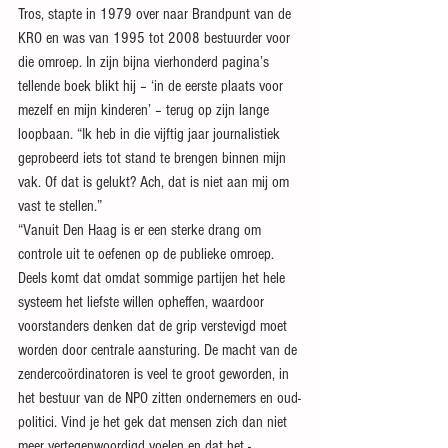
Tros, stapte in 1979 over naar Brandpunt van de 
KRO en was van 1995 tot 2008 bestuurder voor 
die omroep. In zijn bijna vierhonderd pagina’s 
tellende boek blikt hij – ‘in de eerste plaats voor 
mezelf en mijn kinderen’ – terug op zijn lange 
loopbaan. “Ik heb in die vijftig jaar journalistiek 
geprobeerd iets tot stand te brengen binnen mijn 
vak. Of dat is gelukt? Ach, dat is niet aan mij om 
vast te stellen.”
“Vanuit Den Haag is er een sterke drang om 
controle uit te oefenen op de publieke omroep. 
Deels komt dat omdat sommige partijen het hele 
systeem het liefste willen opheffen, waardoor 
voorstanders denken dat de grip verstevigd moet 
worden door centrale aansturing. De macht van de 
zendercoördinatoren is veel te groot geworden, in 
het bestuur van de NPO zitten ondernemers en oud-
politici. Vind je het gek dat mensen zich dan niet 
meer vertegenwoordigd voelen en dat het ­