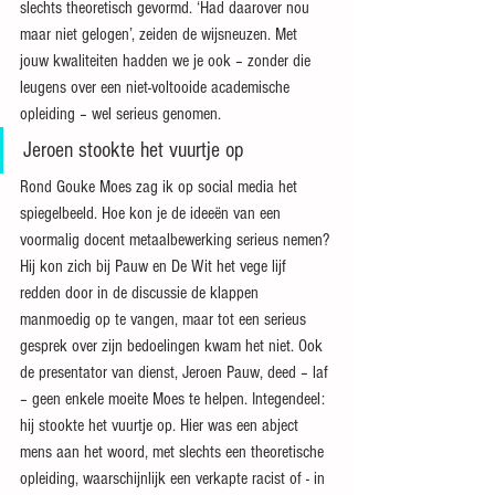
slechts theoretisch gevormd. ‘Had daarover nou 
maar niet gelogen’, zeiden de wijsneuzen. Met 
jouw kwaliteiten hadden we je ook – zonder die 
leugens over een niet-voltooide academische 
opleiding – wel serieus genomen.
Jeroen stookte het vuurtje op
Rond Gouke Moes zag ik op social media het 
spiegelbeeld. Hoe kon je de ideeën van een 
voormalig docent metaalbewerking serieus nemen? 
Hij kon zich bij Pauw en De Wit het vege lijf 
redden door in de discussie de klappen 
manmoedig op te vangen, maar tot een serieus 
gesprek over zijn bedoelingen kwam het niet. Ook 
de presentator van dienst, Jeroen Pauw, deed – laf 
– geen enkele moeite Moes te helpen. Integendeel: 
hij stookte het vuurtje op. Hier was een abject 
mens aan het woord, met slechts een theoretische 
opleiding, waarschijnlijk een verkapte racist of - in 