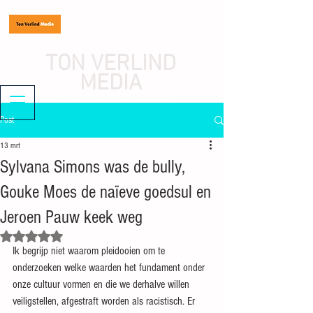
TON VERLIND
MEDIA
journalist, mediaondernemer
Post
13 mrt
Sylvana Simons was de bully,
Gouke Moes de naïeve goedsul en
Jeroen Pauw keek weg
Beoordeeld met NaN uit 5 sterren.
Ik begrijp niet waarom pleidooien om te 
onderzoeken welke waarden het fundament onder 
onze cultuur vormen en die we derhalve willen 
veiligstellen, afgestraft worden als racistisch. Er 