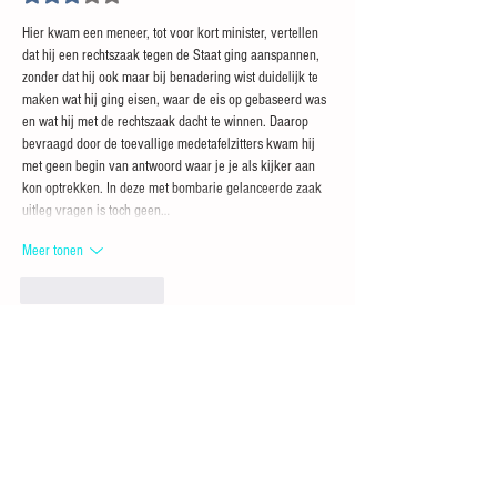
Hier kwam een meneer, tot voor kort minister, vertellen 
dat hij een rechtszaak tegen de Staat ging aanspannen, 
zonder dat hij ook maar bij benadering wist duidelijk te 
maken wat hij ging eisen, waar de eis op gebaseerd was 
en wat hij met de rechtszaak dacht te winnen. Daarop 
bevraagd door de toevallige medetafelzitters kwam hij 
met geen begin van antwoord waar je je als kijker aan 
kon optrekken. In deze met bombarie gelanceerde zaak 
uitleg vragen is toch geen…
Meer tonen
Like
Reageren
Gast
14 mrt
Dit schrijft Andrea Speyerbach op haar X-account:
Daags nadat ik bij de podcast van @wierdduk aanschoof 
om mijn idee voor een rechtszaak tegen de staat over 
cultuur toe te lichten vorig jaar augustus, publiceerde 