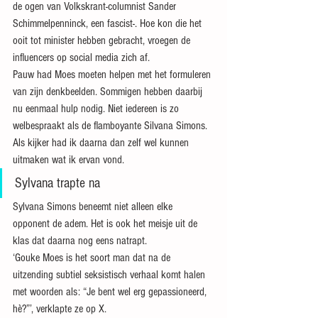
de ogen van Volkskrant-columnist Sander 
Schimmelpenninck, een fascist-. Hoe kon die het 
ooit tot minister hebben gebracht, vroegen de 
influencers op social media zich af. 
Pauw had Moes moeten helpen met het formuleren 
van zijn denkbeelden. Sommigen hebben daarbij 
nu eenmaal hulp nodig. Niet iedereen is zo 
welbespraakt als de flamboyante Silvana Simons. 
Als kijker had ik daarna dan zelf wel kunnen 
uitmaken wat ik ervan vond.
Sylvana trapte na
Sylvana Simons beneemt niet alleen elke 
opponent de adem. Het is ook het meisje uit de 
klas dat daarna nog eens natrapt. 
‘Gouke Moes is het soort man dat na de 
uitzending subtiel seksistisch verhaal komt halen 
met woorden als: “Je bent wel erg gepassioneerd, 
hè?”’, verklapte ze op X.