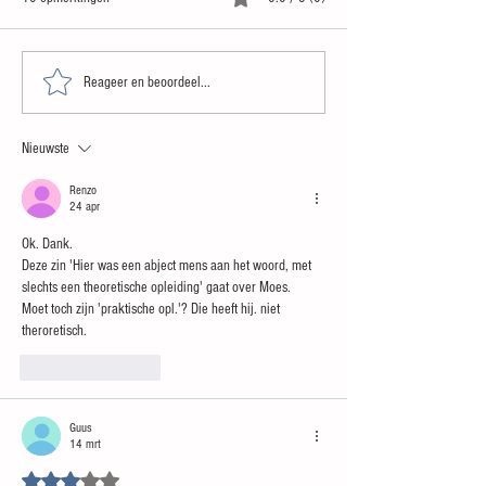
Zomergasten
Paul van Gessel: 'Bes
Reageer en beoordeel...
hun belofte niet nak
bang zijn voor L1'
Nieuwste
Renzo
24 apr
Ok. Dank.
Deze zin 'Hier was een abject mens aan het woord, met 
slechts een theoretische opleiding' gaat over Moes.
Moet toch zijn 'praktische opl.'? Die heeft hij. niet 
theroretisch.
Like
Reageren
Guus
14 mrt
Beoordeeld met 3 uit 5 sterren.