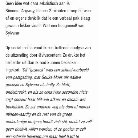
Geen idee wat daar seksistisch aan is.
Simons: ‘Anyway, binnen 2 minuten droop hij weer 
af en ergens denk ik dat ie een verbaal pak slaag 
gewoon lekker vindt.’ Wat een hoogmoed! van 
Sylvana
Op social media vond ik een treffende analyse van 
de uitzending door @vivscontent. Ze drukte het 
helderder uit dan ik had kunnen bedenken. 
Ingekort: 
‘Dit “gesprek” was een schoolvoorbeeld 
van pestgedrag, met Gouke Moes als naïeve 
goedsul en Sylvana als bully. Ze blaft, 
onderbreekt, en als ze eens twee seconden niets 
zegt spreekt haar blik vol afkeer en dedain wel 
boekdelen. Ze zet anderen weg als dom of moreel 
minderwaardig en de rest van de groep 
onderdanige kruipers houdt zich stil, omdat ze zelf 
geen doelwit willen worden, of ze gooien er zelf 
een schepje bovenop om maar heel hard te 