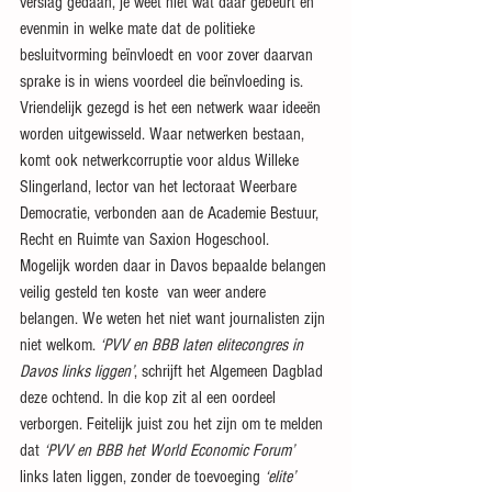
verslag gedaan, je weet niet wat daar gebeurt en 
evenmin in welke mate dat de politieke 
besluitvorming beïnvloedt en voor zover daarvan 
sprake is in wiens voordeel die beïnvloeding is. 
Vriendelijk gezegd is het een netwerk waar ideeën 
worden uitgewisseld. Waar netwerken bestaan, 
komt ook netwerkcorruptie voor aldus Willeke 
Slingerland, lector van het lectoraat Weerbare 
Democratie, verbonden aan de Academie Bestuur, 
Recht en Ruimte van Saxion Hogeschool.
Mogelijk worden daar in Davos bepaalde belangen 
veilig gesteld ten koste  van weer andere 
belangen. We weten het niet want journalisten zijn 
niet welkom. 
‘PVV en BBB laten elitecongres in 
Davos links liggen’
, schrijft het Algemeen Dagblad 
deze ochtend. In die kop zit al een oordeel 
verborgen. Feitelijk juist zou het zijn om te melden 
dat 
‘PVV en BBB het World Economic Forum’
links laten liggen, zonder de toevoeging 
‘elite’