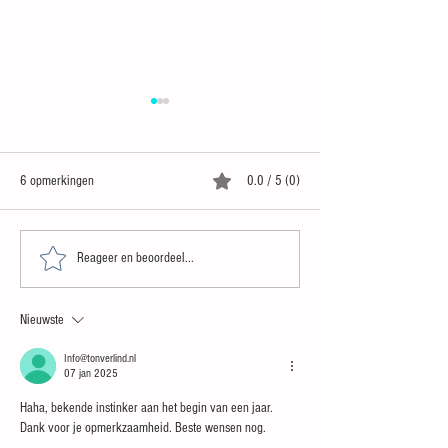
6 opmerkingen
0.0 / 5 (0)
Zomergasten
Paul van Gessel: 'Bes
Reageer en beoordeel...
hun belofte niet nak
bang zijn voor L1'
Nieuwste
Info@tonverlind.nl
07 jan 2025
Haha, bekende instinker aan het begin van een jaar. 
Dank voor je opmerkzaamheid. Beste wensen nog.