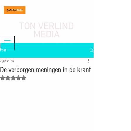
TON VERLIND
MEDIA
journalist, mediaondernemer
Post
7 jan 2025
De verborgen meningen in de krant
Beoordeeld met NaN uit 5 sterren.