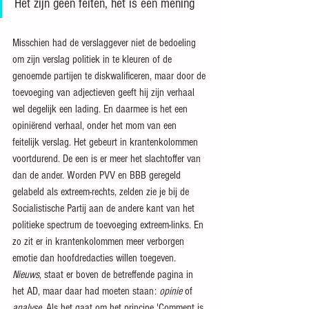
Het zijn geen feiten, het is een mening
Misschien had de verslaggever niet de bedoeling 
om zijn verslag politiek in te kleuren of de 
genoemde partijen te diskwalificeren, maar door de 
toevoeging van adjectieven geeft hij zijn verhaal 
wel degelijk een lading. En daarmee is het een 
opiniërend verhaal, onder het mom van een 
feitelijk verslag. Het gebeurt in krantenkolommen 
voortdurend. De een is er meer het slachtoffer van 
dan de ander. Worden PVV en BBB geregeld 
gelabeld als extreem-rechts, zelden zie je bij de 
Socialistische Partij aan de andere kant van het 
politieke spectrum de toevoeging extreem-links. En 
zo zit er in krantenkolommen meer verborgen 
emotie dan hoofdredacties willen toegeven. 
Nieuws
, staat er boven de betreffende pagina in 
het AD, maar daar had moeten staan: 
opinie 
of 
analyse. 
Als het gaat om het principe 'Comment is 