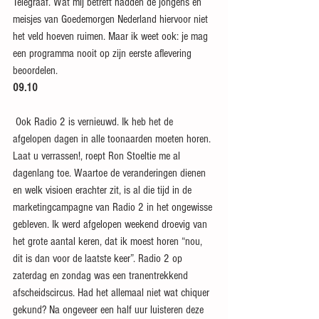
Telegraaf. Wat mij betreft hadden de jongens en 
meisjes van Goedemorgen Nederland hiervoor niet 
het veld hoeven ruimen. Maar ik weet ook: je mag 
een programma nooit op zijn eerste aflevering 
beoordelen.
09.10
 Ook Radio 2 is vernieuwd. Ik heb het de 
afgelopen dagen in alle toonaarden moeten horen. 
Laat u verrassen!, roept Ron Stoeltie me al 
dagenlang toe. Waartoe de veranderingen dienen 
en welk visioen erachter zit, is al die tijd in de 
marketingcampagne van Radio 2 in het ongewisse 
gebleven. Ik werd afgelopen weekend droevig van 
het grote aantal keren, dat ik moest horen “nou, 
dit is dan voor de laatste keer”. Radio 2 op 
zaterdag en zondag was een tranentrekkend 
afscheidscircus. Had het allemaal niet wat chiquer 
gekund? Na ongeveer een half uur luisteren deze 