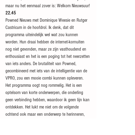
maar nu het eenmaal zover is: Welkom Nieuwsuur!
22.45
Powned Nieuws met Dominique Weesie en Rutger 
Castricum in de hoofdrol. Ik denk, dat dit 
programma uiteindelijk wel wat zou kunnen 
worden. Hun draai hebben de internet-kornuiten 
nog niet gevonden, maar ze zijn vasthoudend en 
enthousiast en het is een poging tot het neerzetten 
van iets anders. De brutaliteit van Powned, 
gecombineerd met iets van de intelligentie van de 
VPRO, zou een mooie combi kunnen opleveren. 
Het programma oogt nog rommelig. Het is een 
optelsom van korte onderwerpen, die onderling 
geen verbinding hebben, waardoor ik geen lijn kan 
ontdekken. Het lukt me niet om de volgende 
ochtend ook maar een onderwerp te herinneren, 
behalve dan de man die zijn toekomstige 
vrouwelijke huurders masturberend verwelkomt. 