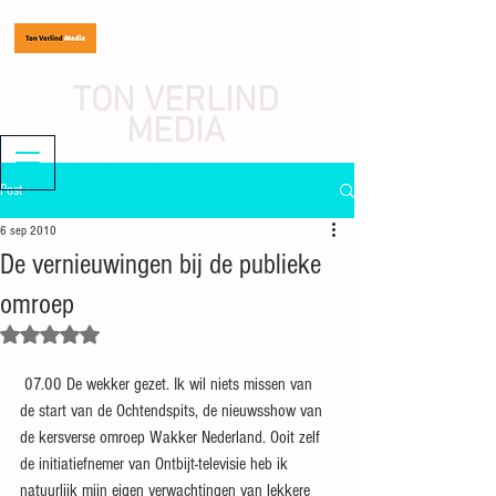
TON VERLIND
MEDIA
journalist, mediaondernemer
Post
6 sep 2010
De vernieuwingen bij de publieke
omroep
Beoordeeld met NaN uit 5 sterren.
 07.00 De wekker gezet. Ik wil niets missen van 
de start van de Ochtendspits, de nieuwsshow van 
de kersverse omroep Wakker Nederland. Ooit zelf 
de initiatiefnemer van Ontbijt-televisie heb ik 
natuurlijk mijn eigen verwachtingen van lekkere 