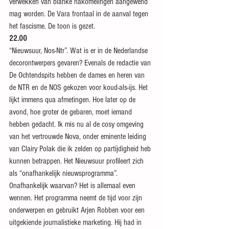
verwekken van blanke nakomelingen aangewend 
mag worden. De Vara frontaal in de aanval tegen 
het fascisme. De toon is gezet.
22.00
“Nieuwsuur, Nos-Ntr”. Wat is er in de Nederlandse 
decorontwerpers gevaren? Evenals de redactie van 
De Ochtendspits hebben de dames en heren van 
de NTR en de NOS gekozen voor koud-als-ijs. Het 
lijkt immens qua afmetingen. Hoe later op de 
avond, hoe groter de gebaren, moet iemand 
hebben gedacht. Ik mis nu al de cosy omgeving 
van het vertrouwde Nova, onder eminente leiding 
van Clairy Polak die ik zelden op partijdigheid heb 
kunnen betrappen. Het Nieuwsuur profileert zich 
als “onafhankelijk nieuwsprogramma”. 
Onafhankelijk waarvan? Het is allemaal even 
wennen. Het programma neemt de tijd voor zijn 
onderwerpen en gebruikt Arjen Robben voor een 
uitgekiende journalistieke marketing. Hij had in 