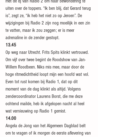
met de dj van Radio 2 om haar bewondering te 
uiten over de toppers. “Ik ben blij, dat Gerard terug 
is”, zegt ze, “ik heb het niet zo op Jeroen”. De 
wijzigingen bij Radio 2 zijn nog moeilijk in een zin 
te vatten, maar ik zou zeggen; er is meer 
adrenaline in de zender gestopt.
13.45
Op weg naar Utrecht. Frits Spits klinkt vertrouwd. 
Om vijf over twee begint de Roodshow van Jan-
Willem Roodbeen. Niks mis mee, maar door de 
hoge ritmedichtheid loopt mijn een hoofd wat vol. 
Even tot rust komen bij Radio 1, dat op dit 
moment van de dag klinkt als altijd. Volgens 
zendercoordinator Laurens Borst, die me deze 
ochtend mailde, heb ik afgelopen nacht al heel 
wat vernieuwing op Radio 1 gemist.
14.00
Angela de Jong van het Algemeen Dagblad belt 
om te vragen of ik morgen de eerste aflevering van 