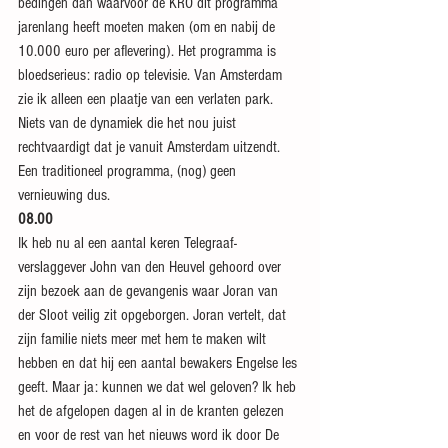
bedingen dan waarvoor de KRO dit programma 
jarenlang heeft moeten maken (om en nabij de 
10.000 euro per aflevering). Het programma is 
bloedserieus: radio op televisie. Van Amsterdam 
zie ik alleen een plaatje van een verlaten park. 
Niets van de dynamiek die het nou juist 
rechtvaardigt dat je vanuit Amsterdam uitzendt. 
Een traditioneel programma, (nog) geen 
vernieuwing dus.
08.00
Ik heb nu al een aantal keren Telegraaf-
verslaggever John van den Heuvel gehoord over 
zijn bezoek aan de gevangenis waar Joran van 
der Sloot veilig zit opgeborgen. Joran vertelt, dat 
zijn familie niets meer met hem te maken wilt 
hebben en dat hij een aantal bewakers Engelse les 
geeft. Maar ja: kunnen we dat wel geloven? Ik heb 
het de afgelopen dagen al in de kranten gelezen 
en voor de rest van het nieuws word ik door De 