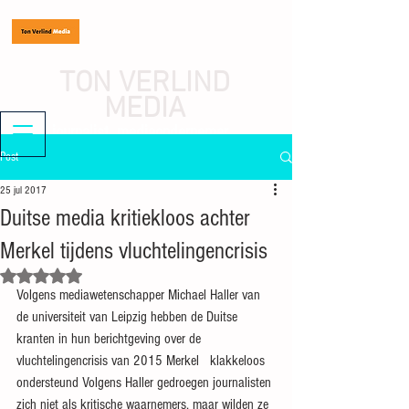
TON VERLIND
MEDIA
journalist, mediaondernemer
Post
25 jul 2017
Duitse media kritiekloos achter
Merkel tijdens vluchtelingencrisis
Beoordeeld met NaN uit 5 sterren.
Volgens mediawetenschapper Michael Haller van 
de universiteit van Leipzig hebben de Duitse 
kranten in hun berichtgeving over de 
vluchtelingencrisis van 2015 Merkel   klakkeloos 
ondersteund Volgens Haller gedroegen journalisten 
zich niet als kritische waarnemers, maar wilden ze 