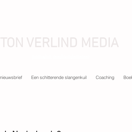
TON VERLIND MEDIA
journalist, mediaondernemer
nieuwsbrief
Een schitterende slangenkuil
Coaching
Boek