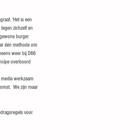
raaf. ‘Het is een 
 tegen zichzelf en 
e gewone burger 
 maar één methode om 
ineens weer bij D66 
incipe overboord 
de media werkzaam 
omst.  We zijn maar 
dragsregels voor 