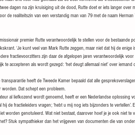
twee dagen na zijn kruisiging uit de dood, Rutte doet er iets langer over m
oor de realiteitszin van een verstandig man van 79 met de naam Herman T
emissionair premier Rutte verantwoordelijk te stellen voor de bestaande poli
kskrant. ‘Je kunt veel van Mark Rutte zeggen, maar niet dat hij de enige i
ndere fractievoorzitters zijn daar de afgelopen jaren verantwoordelijk voor
ijk te accepteren als wordt gezegd: ‘het deugt allemaal niet’ over iemand d
 transparantie heeft de Tweede Kamer bepaald dat alle gespreksverslage
 worden. Dat schept een probleem.
ateur al liefkozend wordt genoemd, heeft er een Nederlandse oplossing 
 hij de fractieleiders vragen; ‘hebt u mij nog iets bijzonders te vertellen’. 
niet worden genotuleerd. Wat niet bestaat, daarover hoef je je ook niet te
het? Stuk sympathieker dan het vrijgeven van documenten die van onder 