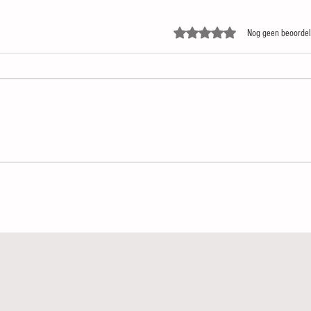
Beoordeeld met 0 uit 5 sterren.
Nog geen beoordel
Zomergasten
Paul v
beloft
voor L