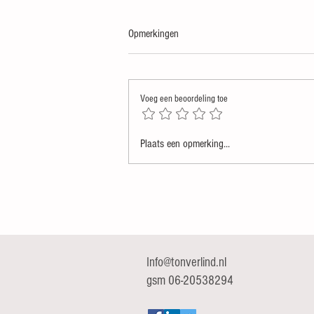
Opmerkingen
Voeg een beoordeling toe
Dat een ongeluk (mogelijk) covid
Plaats een opmerking...
veroorzaakte is niet zomaar een
complottheorie
Info@tonverlind.nl
gsm 06-20538294