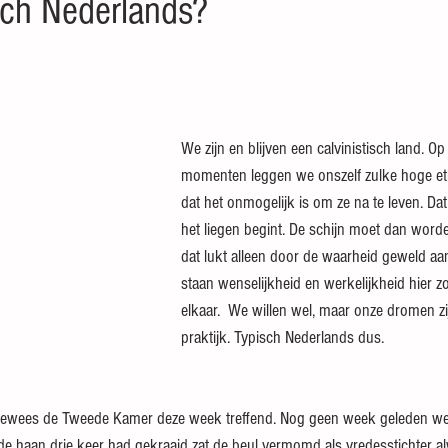
sch Nederlands?
 sterren.
We zijn en blijven een calvinistisch land. Op
momenten leggen we onszelf zulke hoge et
dat het onmogelijk is om ze na te leven. Dat
het liegen begint. De schijn moet dan wor
dat lukt alleen door de waarheid geweld aa
staan wenselijkheid en werkelijkheid hier z
elkaar.  We willen wel, maar onze dromen zi
praktijk. Typisch Nederlands dus.
 bewees de Tweede Kamer deze week treffend. Nog geen week geleden we
e haan drie keer had gekraaid zat de beul vermomd als vredesstichter a