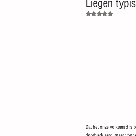
Liegen typi
Beoordeeld met NaN uit 5
Dat het onze volksaard is
doodverklaard, maar voor d