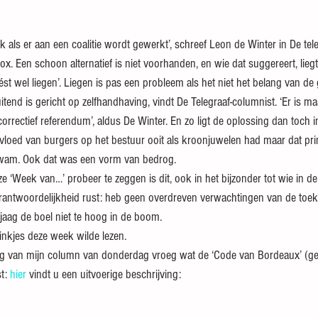
k als er aan een coalitie wordt gewerkt’, schreef Leon de Winter in De teleg
x. Een schoon alternatief is niet voorhanden, en wie dat suggereert, liegt
ést wel liegen’. Liegen is pas een probleem als het niet het belang van d
itend is gericht op zelfhandhaving, vindt De Telegraaf-columnist. ‘Er is
correctief referendum’, aldus De Winter. En zo ligt de oplossing dan toch 
nvloed van burgers op het bestuur ooit als kroonjuwelen had maar dat pr
tkwam. Ook dat was een vorm van bedrog.
ze ‘Week van…’ probeer te zeggen is dit, ook in het bijzonder tot wie in 
erantwoordelijkheid rust: heb geen overdreven verwachtingen van de toek
 jaag de boel niet te hoog in de boom.
nkjes deze week wilde lezen.
ing van mijn column van donderdag vroeg wat de ‘Code van Bordeaux’ (ge
t: 
hier
 vindt u een uitvoerige beschrijving: