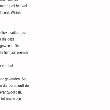
aar hij zal het wel 
jeenk Willink.
tieke cultuur, zei 
s die deze 
 geweest’. De 
ie tien jaar premier 
n van het 
voor gevonden. Aan 
En dát -zo belooft de 
 verantwoorden. 
tot boven zijn 