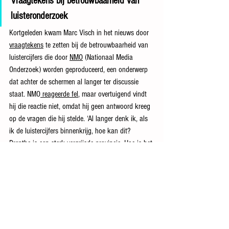
Vraagtekens bij betrouwbaarheid van 
luisteronderzoek
Kortgeleden kwam Marc Visch in het nieuws door 
vraagtekens
 te zetten bij de betrouwbaarheid van 
luistercijfers die door 
NMO
 (Nationaal Media 
Onderzoek) worden geproduceerd, een onderwerp 
dat achter de schermen al langer ter discussie 
staat. NMO
 reageerde fel
, maar overtuigend vindt 
hij die reactie niet, omdat hij geen antwoord kreeg 
op de vragen die hij stelde. ‘Al langer denk ik, als 
ik de luistercijfers binnenkrijg, hoe kan dit? 
Drenthe is een sterk vergrijsde provincie. Hoe is het 
dan mogelijk dat de jongerenzender 3FM, 
waarmee het landelijk slecht gaat, in deze 
provincie marktleider is en dat bijvoorbeeld Radio 
538 hier ergens op de twaalfde plaats bungelt. 
Het betekent dat in afwijking van de rest van 
Nederland,  ouderen hier massaal naar 3FM 
zouden luisteren’. Het komt wel vaker voor, zeggen 