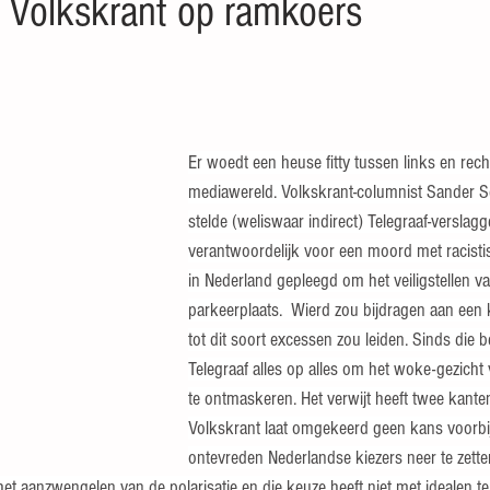
n Volkskrant op ramkoers
 sterren.
Er woedt een heuse fitty tussen links en rech
mediawereld. Volkskrant-columnist Sander 
stelde (weliswaar indirect) Telegraaf-verslag
verantwoordelijk voor een moord met racisti
in Nederland gepleegd om het veiligstellen v
parkeerplaats.  Wierd zou bijdragen aan een 
tot dit soort excessen zou leiden. Sinds die b
Telegraaf alles op alles om het woke-gezicht
te ontmaskeren. Het verwijt heeft twee kante
Volkskrant laat omgekeerd geen kans voorbi
ontevreden Nederlandse kiezers neer te zette
het aanzwengelen van de polarisatie en die keuze heeft niet met idealen t