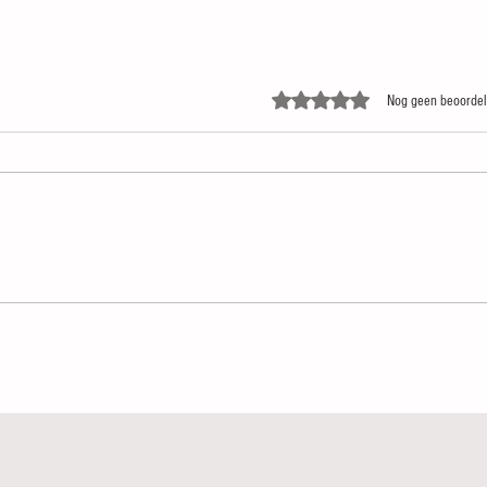
Beoordeeld met 0 uit 5 sterren.
Nog geen beoordel
Zomergasten
Paul v
beloft
voor L