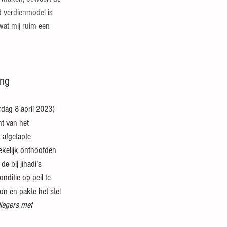
d verdienmodel is 
wat mij ruim een 
ing
rdag 8 april 2023) 
t van het 
 afgetapte 
ekelijk onthoofden 
e bij jihadi’s 
ditie op peil te 
n en pakte het stel 
iegers met 