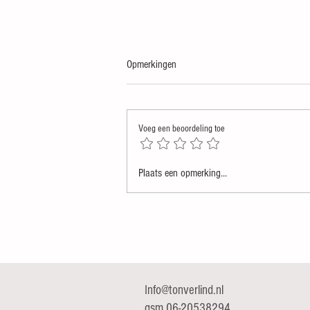
Opmerkingen
Voeg een beoordeling toe
Dat een ongeluk (mogelijk) covid
Plaats een opmerking...
veroorzaakte is niet zomaar een
complottheorie
Info@tonverlind.nl
gsm 06-20538294