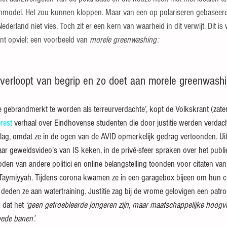
ienmodel. Het zou kunnen kloppen. Maar van een op polariseren gebaseer
erland niet vies. Toch zit er een kern van waarheid in dit verwijt. Dit is 
nt opviel: een voorbeeld van 
morele greenwashing:
verloopt van begrip en zo doet aan morele greenwash
e gebrandmerkt te worden als terreurverdachte’, kopt de Volkskrant (zate
rest
 verhaal over Eindhovense studenten die door justitie werden verdach
ag, omdat ze in de ogen van de AVID opmerkelijk gedrag vertoonden. Uit
ar geweldsvideo’s van IS keken, in de privé-sfeer spraken over het publi
den van andere politici en online belangstelling toonden voor citaten van d
 Taymiyyah. Tijdens corona kwamen ze in een garagebox bijeen om hun con
eden ze aan watertraining. Justitie zag bij de vrome gelovigen een patroo
 dat het 
‘geen getroebleerde jongeren zijn, maar maatschappelijke hoogvl
ede banen’.