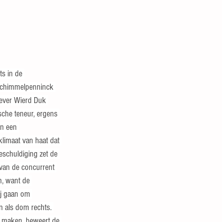
ts in de 
Schimmelpenninck 
gever Wierd Duk 
sche teneur, ergens 
an een 
klimaat van haat dat 
eschuldiging zet de 
 van de concurrent 
n, want de 
j gaan om 
n als dom rechts. 
e maken, beweert de 