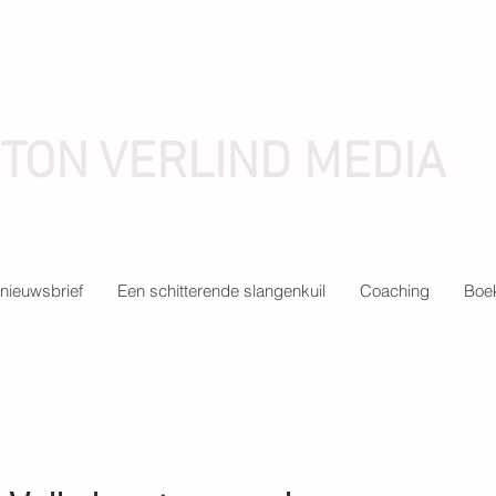
TON VERLIND MEDIA
journalist, mediaondernemer
nieuwsbrief
Een schitterende slangenkuil
Coaching
Boek