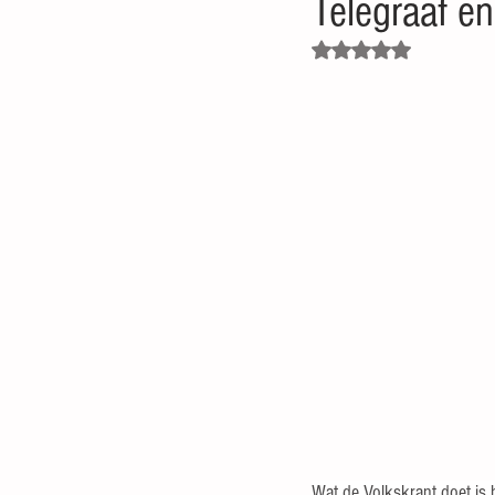
Telegraaf e
Beoordeeld met NaN uit 5
Wat de Volkskrant doet is 