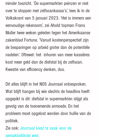
minder toezicht. ‘De supermarkten peinzen er niet 
over te stoppen met zelfscankassa’s’, lees ik in de 
Volkskrant van 5 januari 2023. ‘Het is immers een 
eenvoudige rekensom’, zei Ahold topman Frans 
Muller twee weken geleden tegen het Amerikaanse 
zakenblad Fortune. ‘Vanuit kostenperspectief zijn 
de besparingen op arbeid groter dan de potentiële 
nadelen’. Oftewel: het  inhuren van meer kassières 
kost meer geld dan de diefstal bij de zelfscan. 
Kwestie van efficiency denken, dus.
Dit alles blijft in het NOS Journaal onbesproken. 
Wat blijft hangen bij wie slechts de headline heeft 
opgepikt is dit: diefstal in supermarkten stijgt als 
gevolg van de toenemende armoede. En het 
probleem moet opgelost worden door hullie van de 
politiek.
Zie ook: 
Journaal kiest te vaak voor de 
gemakkelijkste weg