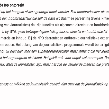
 de top ontbreekt
 tot op het hoogste niveau geborgd moet worden. Een hoofdredacteur die w
 een hoofdredacteur die zelf de baas is’
. Daarmee pareert hij tevens kriti
g van Journalisten) dat zijn functies als algemeen directeur en hoofdreda
r is bij WNL geen belangentegenstelling tussen directie en hoofdredactie’
,
mercie en inhoud. Bij de NPO daarentegen ontbreekt journalistieke experti
omroepen. Het belang van de journalistieke programma’s wordt behartigd
ing
. ‘Ik pleit niet voor een superhoofdredacteur maar iemand die het journa
at het organogram niet klopt. Het geldt ook voor nogal wat omroepen. Daa
iek, alsof ze journalisten zijn, maar het zijn de verkeerde mensen die prat
eness ontwikkelt op journalistiek gebied, dan gaat dat de journalistiek o