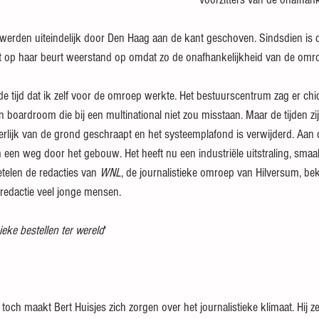
werden uiteindelijk door Den Haag aan de kant geschoven. Sindsdien is d
pt op haar beurt weerstand op omdat zo de onafhankelijkheid van de omro
e tijd dat ik zelf voor de omroep werkte. Het bestuurscentrum zag er chique
en boardroom die bij een multinational niet zou misstaan. Maar de tijden zi
terlijk van de grond geschraapt en het systeemplafond is verwijderd. Aan
h een weg door het gebouw. Het heeft nu een industriële uitstraling, smaa
etelen de redacties van 
WNL
, de journalistieke omroep van Hilversum, be
 redactie veel jonge mensen.
ieke bestellen ter wereld
‘
 toch maakt Bert Huisjes zich zorgen over het journalistieke klimaat. Hij zegt