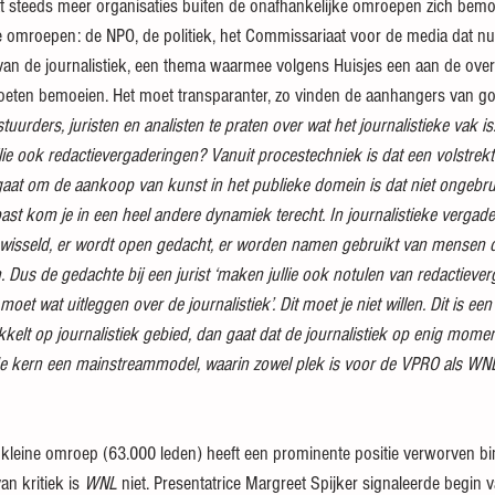
at steeds meer organisaties buiten de onafhankelijke omroepen zich bem
ie omroepen: de NPO, de politiek, het Commissariaat voor de media dat n
van de journalistiek, een thema waarmee volgens Huisjes een aan de ove
moeten bemoeien. Het moet transparanter, zo vinden de aanhangers van g
tuurders, juristen en analisten te praten over wat het journalistieke vak i
llie ook redactievergaderingen? Vanuit procestechniek is dat een volstrekt 
gaat om de aankoop van kunst in het publieke domein is dat niet ongebruik
past kom je in een heel andere dynamiek terecht. In journalistieke verga
ewisseld, er wordt open gedacht, er worden namen gebruikt van mensen d
 Dus de gedachte bij een jurist ‘maken jullie ook notulen van redactiever
oet wat uitleggen over de journalistiek’. Dit moet je niet willen. Dit is ee
kelt op journalistiek gebied, dan gaat dat de journalistiek op enig momen
de kern een mainstreammodel, waarin zowel plek is voor de VPRO als WN
 kleine omroep (63.000 leden) heeft een prominente positie verworven bin
n kritiek is 
WNL
 niet. Presentatrice Margreet Spijker signaleerde begin v