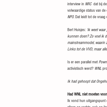
interview in 
NRC
  dat bij 
volwaardige status van de 
NPO
. Dat leidt tot de vraa
Bert Huisjes: 
‘ik weet waar 
kunnen doen? Zo voel ik da
mainstreammodel, waarin zo
Links tot de VVD, maar all
Is er een parallel met 
Pown
activistisch werd? 
WNL
 pr
Ik had gehoopt dat Ongeho
Had WNL niet moeten voo
Ik vond hun uitgangspunt e