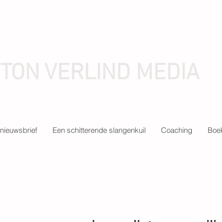
TON VERLIND MEDIA
journalist, mediaondernemer
nieuwsbrief
Een schitterende slangenkuil
Coaching
Boek