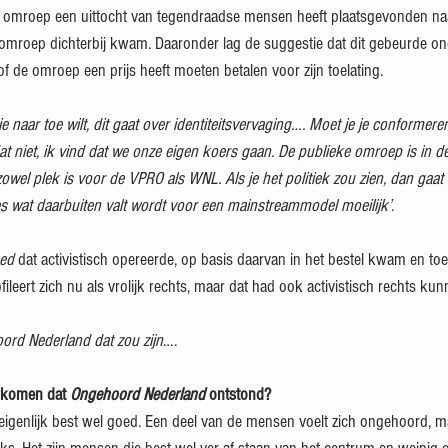
de omroep een uittocht van tegendraadse mensen heeft plaatsgevonden n
omroep dichterbij kwam. Daaronder lag de suggestie dat dit gebeurde on
g of de omroep een prijs heeft moeten betalen voor zijn toelating.
je naar toe wilt, dit gaat over identiteitsvervaging…. Moet je je conformer
t niet, ik vind dat we onze eigen koers gaan. De publieke omroep is in d
wel plek is voor de VPRO als WNL. Als je het politiek zou zien, dan gaat
es wat daarbuiten valt wordt voor een mainstreammodel moeilijk’
.
ed 
dat activistisch opereerde, op basis daarvan in het bestel kwam en to
ofileert zich nu als vrolijk rechts, maar dat had ook activistisch rechts kun
ord Nederland dat zou zijn
….
rkomen dat 
Ongehoord Nederland
 ontstond?
igenlijk best wel goed. Een deel van de mensen voelt zich ongehoord, maa