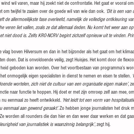
ind wil varen, maar hij zoekt niet de confrontatie. Het gaat er vooral om
t om twijfel te zaaien over de goede wil van wie dan ook. 
‘Dit is een van
eeft de allermoeilijkste fase overleefd, namelijk de volledige ontkleuring v
che veren liet vallen, zoals ze dat allemaal deden. Nu komt het weer aan 
 het niet dood is. Zelfs KRO-NCRV begint zichzelf opnieuw uit te vinden. Pri
 vlag boven Hilversum en dan in het bijzonder als het gaat om het klimaa
en doen. Dat is onvoldoende veilig, zegt Huisjes. Het komt door de flexc
erheid geboden kan worden. Over het voortbestaan van programma’s word
 het onmogelijk eigen specialisten in dienst te nemen en eisen te stellen. 
‘
oende wortelen, zich niet de cultuur van een organisatie eigen maken’
, z
ie naar functie te hoppen. Hij doet er met zijn omroep zelf aan mee, o
en nu eenmaal zo heeft ontwikkeld
. ‘Het leidt tot een vorm van hospitalisati
nu eenmaal aan gewend geraakt’.
 Zo hebben jonge journalisten het druk 
. Ze worden all rounders die dan hier en dan weer daar werken en dat gaa
leurigheid van journalistiek is waanzinnig belangrijk’
, zegt hij.