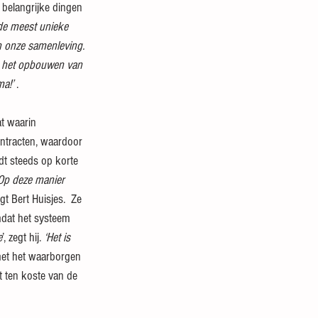
 belangrijke dingen 
 de meest unieke 
an onze samenleving. 
op het opbouwen van 
ma!’
 .
t waarin 
ontracten, waardoor 
t steeds op korte 
Op deze manier 
egt Bert Huisjes.  Ze 
mdat het systeem 
e
’, zegt hij. 
‘Het is 
met het waarborgen 
t ten koste van de 