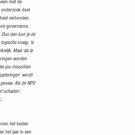
oeien met de 
u onderzoek doet 
rheid verbonden 
ood governance. 
s. Dus dan kun je de 
logische vraag, ‘is 
elijk. Maar als je 
deringen worden 
ie jou misschien 
gaderingen’ wordt 
n gevaar. Als de NPO 
t schaden’.
L.
nen het bestel- 
an het jaar in een 