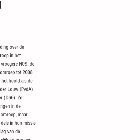
g
iding over de 
roep in het 
vroegere NOS, de 
e omroep tot 2008 
het hoofd als de 
 der Louw (PvdA) 
er (D66). Ze 
ngen in de 
e omroep, maar 
 dele in hun missie 
lag van de 
kelijke omroepen. 