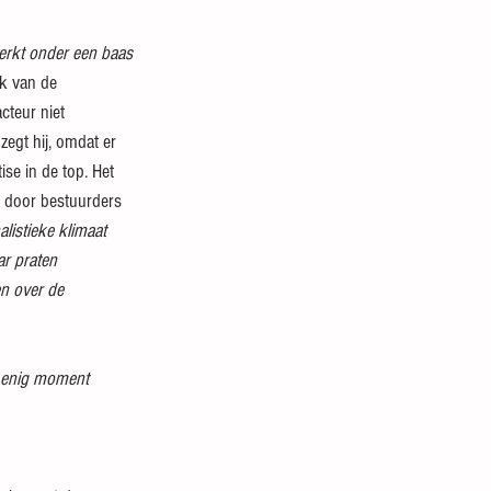
erkt onder een baas 
ek van de 
cteur niet 
 zegt hij, omdat er 
se in de top. Het 
 door bestuurders 
listieke klimaat 
r praten 
en over de 
p enig moment 