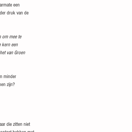
aarmate een 
der druk van de 
en om mee te 
e kern een 
 het van Groen 
en minder 
nen zijn?
r die zitten niet 