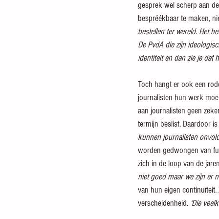
gesprek wel scherp aan de w
bespréékbaar te maken, nie
bestellen ter wereld. Het h
De PvdA die zijn ideologis
identiteit en dan zie je dat
Toch hangt er ook een rode
journalisten hun werk moet
aan journalisten geen zek
termijn beslist. Daardoor is
kunnen journalisten onvold
worden gedwongen van funct
zich in de loop van de jar
niet goed maar we zijn er 
van hun eigen continuïteit
verscheidenheid. 
‘Die veelk