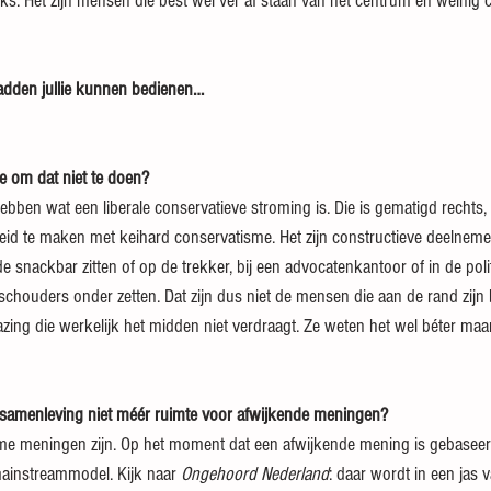
inks. Het zijn mensen die best wel ver af staan van het centrum en weinig
hadden jullie kunnen bedienen…
 om dat niet te doen?
ebben wat een liberale conservatieve stroming is. Die is gematigd rechts
eid te maken met keihard conservatisme. Het zijn constructieve deelneme
e snackbar zitten of op de trekker, bij een advocatenkantoor of in de politi
houders onder zetten. Dat zijn dus niet de mensen die aan de rand zijn 
azing die werkelijk het midden niet verdraagt. Ze weten het wel béter maar 
e samenleving niet méér ruimte voor afwijkende meningen?
eme meningen zijn. Op het moment dat een afwijkende mening is gebaseer
 mainstreammodel. Kijk naar 
Ongehoord Nederland
: daar wordt in een jas v