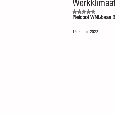
Werkklimaat
Beoordeeld met NaN uit 5
Pleidooi WNL-baas Be
15oktober 2022