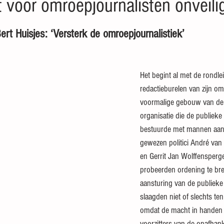
 voor omroepjournalisten onveili
 sterren.
rt Huisjes: ‘Versterk de omroepjournalistiek’   
Het begint al met de rondle
redactieburelen van zijn om
voormalige gebouw van de 
organisatie die de publiek
bestuurde met mannen aan 
gewezen politici André van
en Gerrit Jan Wolffensperg
probeerden ordening te bre
aansturing van de publiek
slaagden niet of slechts ten
omdat de macht in handen 
voorzitters van de onafhan