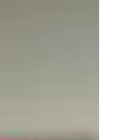
oude programma’s van de publieke omroep in hun geheel
online. Vanaf die dag kan iedereen via de website De
Schatkamer gratis kijken naar een belangrijk deel van wat de
omroepen vóór 2000 aan c