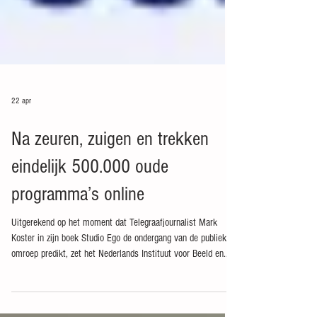
22 apr
Na zeuren, zuigen en trekken
eindelijk 500.000 oude
programma’s online
Uitgerekend op het moment dat Telegraafjournalist Mark
Koster in zijn boek Studio Ego de ondergang van de publieke
omroep predikt, zet het Nederlands Instituut voor Beeld en
Geluid zich met een bijzonder project op de kaart. Op dinsdag
26 mei 2026 komen, met één druk op de knop, 500.000