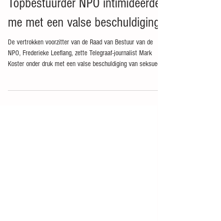
Journalist Mark Koster:
Topbestuurder NPO intimideerde
me met een valse beschuldiging
De vertrokken voorzitter van de Raad van Bestuur van de
NPO, Frederieke Leeflang, zette Telegraaf-journalist Mark
Koster onder druk met een valse beschuldiging van seksueel
grensoverschrijdend gedrag. Dat zegt Koster in zijn deze week
verschenen boek Studio Ego , vol scherpe kritiek op het
functioneren van de publieke omroep. Als je recensent Mark
Koster in een boek loslaat op de publieke omroep, dan weet
je wat je kunt verwachten. Dat wordt een boutade: een
gevatte en soms