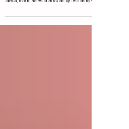
In het dagelijkse nieuws was het me ontgaan. Misschien ook
niet zo gek. Want noch in de uitzendingen van het NOS
Journaal, noch bij Nieuwsuur en ook niet Op1 was het op 8
december 2022 een onderwerp. Ik heb het over de bundel
wetenschappelijke beschouwingen die op deze dag het licht
zag op initiatief van het Wetenschappelijk Instituut van het
CDA met daarin vernietigende kritiek op het coronabeleid van
het kabinet Rutte, inclusief de eigen CDA-minister Hugo de
Jonge. Het kabi