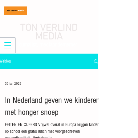
TON VERLIND
MEDIA
journalist, mediaondernemer
Weblog
30 jan 2023
In Nederland geven we kinderen
met honger snoep
FEITEN EN CIJFERS Vrijwel overal in Europa krijgen kinderen
op school een gratis lunch met voorgeschreven